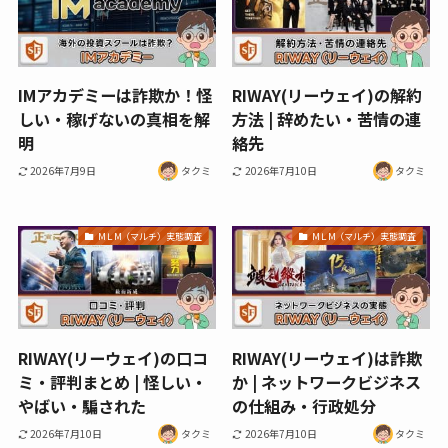
IMアカデミーは詐欺か！怪
RIWAY(リーウェイ)の解約
しい・稼げないの真相を解
方法 | 辞めたい・苦情の連
明
絡先
2026年7月9日
タクミ
2026年7月10日
タクミ
МＬМ（マルチ）実態調査
МＬМ（マルチ）実態調査
RIWAY(リーウェイ)の口コ
RIWAY(リーウェイ)は詐欺
ミ・評判まとめ | 怪しい・
か | ネットワークビジネス
やばい・騙された
の仕組み・行政処分
2026年7月10日
タクミ
2026年7月10日
タクミ