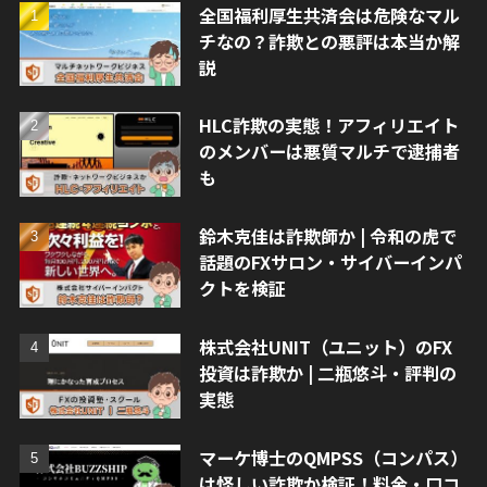
全国福利厚生共済会は危険なマル
チなの？詐欺との悪評は本当か解
説
HLC詐欺の実態！アフィリエイト
のメンバーは悪質マルチで逮捕者
も
鈴木克佳は詐欺師か | 令和の虎で
話題のFXサロン・サイバーインパ
クトを検証
株式会社UNIT（ユニット）のFX
投資は詐欺か | 二瓶悠斗・評判の
実態
マーケ博士のQMPSS（コンパス）
は怪しい詐欺か検証！料金・口コ