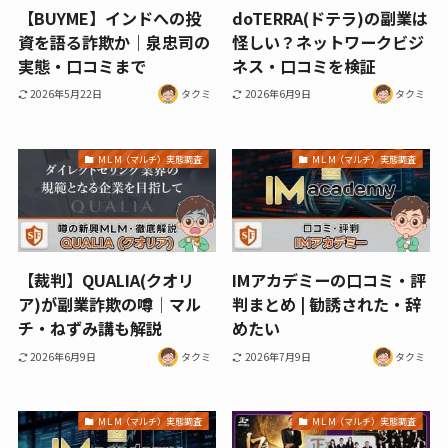
【BUYME】インドへの投
doTERRA(ドテラ)の副業は
資を語る詐欺か｜泉忠司の
怪しい？ネットワークビジ
実態・口コミまで
ネス・口コミを検証
2026年5月22日
タクミ
2026年6月9日
タクミ
МＬМ（マルチ）実態調査
МＬМ（マルチ）実態調査
【裁判】QUALIA(クオリ
IMアカデミーの口コミ・評
ア)が副業詐欺の噂│マル
判まとめ | 勧誘された・辞
チ・ねずみ講も解説
めたい
2026年6月9日
タクミ
2026年7月9日
タクミ
МＬМ（マルチ）実態調査
МＬМ（マルチ）実態調査