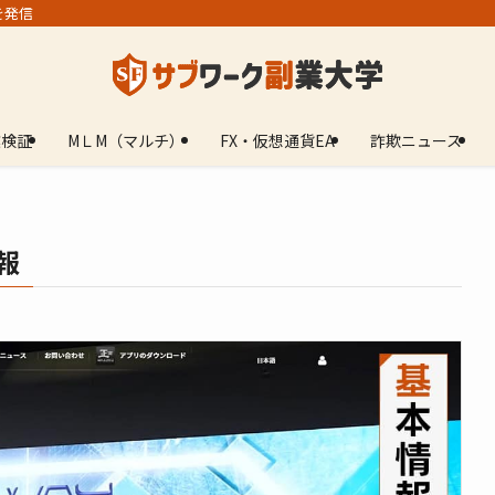
を発信
業検証
МＬМ（マルチ）
FX・仮想通貨EA
詐欺ニュース
報