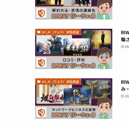
RI
МＬМ（マルチ）実態調査
騙
2
RI
МＬМ（マルチ）実態調査
み
2