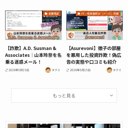
副業検証
FX・仮想通貨EA（ツール）評価
【詐欺】A.D. Susman &
【Asurevoni】徹子の部屋
Associates｜山本玲奈を名
を悪用した投資詐欺！偽広
乗る迷惑メール！
告の実態や口コミも紹介
2026年5月15日
タクミ
2026年5月15日
タクミ
もっと見る