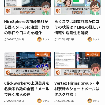
HireSphereの加藤美月か
らくスマは副業詐欺か口コ
ら届くメールに注意！詐欺
ミの状況は？LINEの怪しい
の手口や口コミを紹介
情報や危険性を解説
2026年5月14日
タクミ
2026年5月15日
タクミ
副業検証
副業検証
Clickworkerの上原美月を
Vertex Hiring Group・中
名乗る詐欺の全貌！メール
村奈緒のショートメールは
で届く求人の罠
タスク詐欺！
2026年5月15日
タクミ
2026年5月15日
タクミ