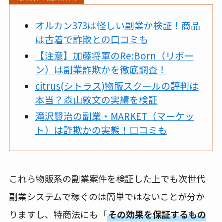
オルカン373は怪しい副業か検証！商品
は古着で詐欺との口コミも
【注意】加藤将軍のRe:Born（リボー
ン）は副業詐欺かを徹底調査！
citrus(シトラス)物販スクールの評判は
本当？森山敦文の実績を検証
滝沢賢治の副業・MARKET（マーケッ
ト）は詐欺かの実態！口コミも
これら物販系の副業案件を検証した上でも次世代
副業システムで稼ぐのは簡単ではないことが分か
りますし、特商法にも「
その効果を保証するもの