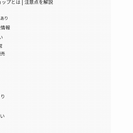
ョップとは | 注意点を解説
要あり
社情報
い
営
販売
あり
い
ない