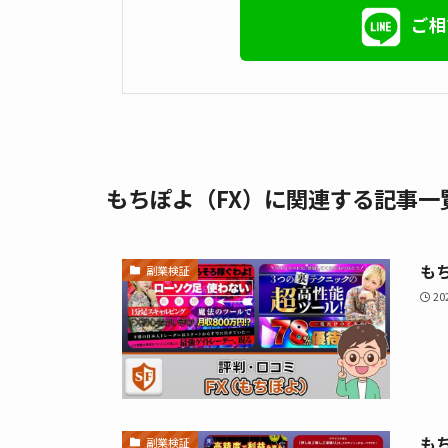
ご相
もちぽよ（FX）に関連する記事一
もち
副業検証
2
も
副業検証