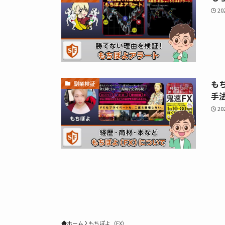
2
も
副業検証
手
2
ホーム
もちぽよ（FX）