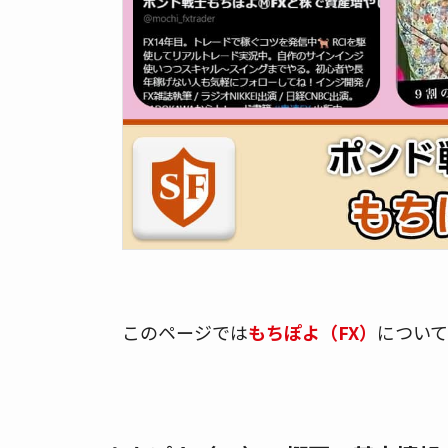
このページでは
もちぽよ（FX）
につい