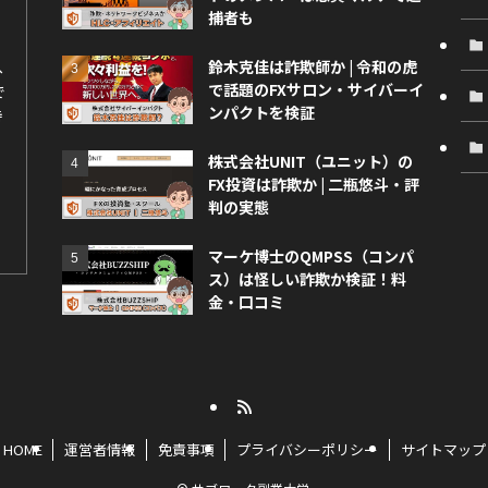
捕者も
鈴木克佳は詐欺師か | 令和の虎
へ
で話題のFXサロン・サイバーイ
で
ンパクトを検証
持
株式会社UNIT（ユニット）の
FX投資は詐欺か | 二瓶悠斗・評
判の実態
マーケ博士のQMPSS（コンパ
ス）は怪しい詐欺か検証！料
金・口コミ
HOME
運営者情報
免責事項
プライバシーポリシー
サイトマップ