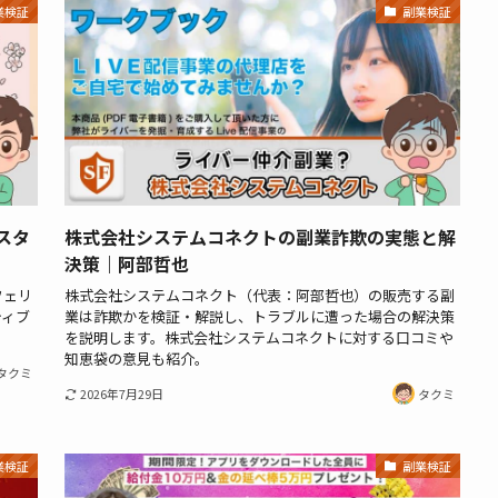
業検証
副業検証
スタ
株式会社システムコネクトの副業詐欺の実態と解
決策｜阿部哲也
フェリ
株式会社システムコネクト（代表：阿部哲也）の販売する副
ティブ
業は詐欺かを検証・解説し、トラブルに遭った場合の解決策
を説明します。株式会社システムコネクトに対する口コミや
知恵袋の意見も紹介。
タクミ
2026年7月29日
タクミ
業検証
副業検証