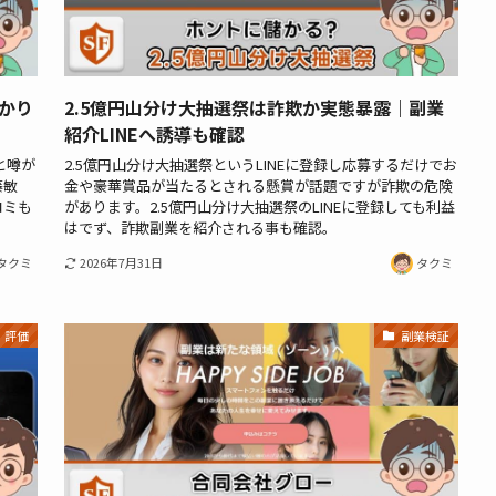
かり
2.5億円山分け大抽選祭は詐欺か実態暴露｜副業
紹介LINEへ誘導も確認
と噂が
2.5億円山分け大抽選祭というLINEに登録し応募するだけでお
藤敏
金や豪華賞品が当たるとされる懸賞が話題ですが詐欺の危険
コミも
があります。2.5億円山分け大抽選祭のLINEに登録しても利益
はでず、詐欺副業を紹介される事も確認。
タクミ
2026年7月31日
タクミ
）評価
副業検証