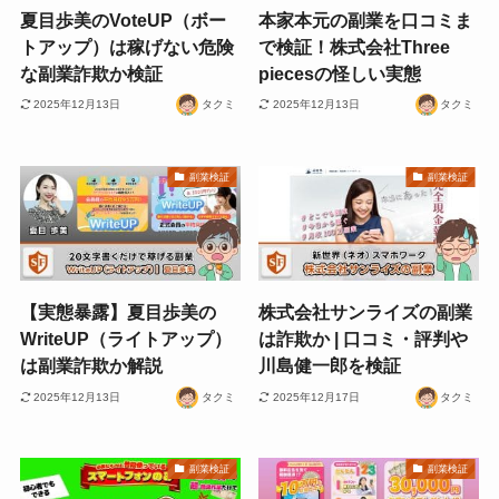
夏目歩美のVoteUP（ボー
本家本元の副業を口コミま
トアップ）は稼げない危険
で検証！株式会社Three
な副業詐欺か検証
piecesの怪しい実態
2025年12月13日
タクミ
2025年12月13日
タクミ
副業検証
副業検証
【実態暴露】夏目歩美の
株式会社サンライズの副業
WriteUP（ライトアップ）
は詐欺か | 口コミ・評判や
は副業詐欺か解説
川島健一郎を検証
2025年12月13日
タクミ
2025年12月17日
タクミ
副業検証
副業検証