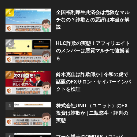
全国福利厚生共済会は危険なマル
チなの？詐欺との悪評は本当か解
説
HLC詐欺の実態！アフィリエイト
のメンバーは悪質マルチで逮捕者
も
鈴木克佳は詐欺師か | 令和の虎で
話題のFXサロン・サイバーインパ
クトを検証
株式会社UNIT（ユニット）のFX
投資は詐欺か | 二瓶悠斗・評判の
実態
マーケ博士のQMPSS（コンパ