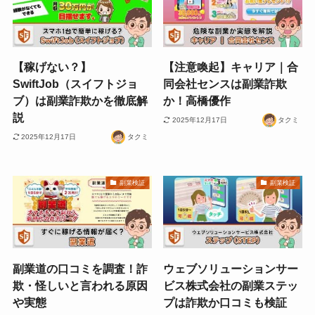
【稼げない？】
【注意喚起】キャリア｜合
SwiftJob（スイフトジョ
同会社センスは副業詐欺
ブ）は副業詐欺かを徹底解
か！高橋優作
説
2025年12月17日
タクミ
2025年12月17日
タクミ
副業検証
副業検証
副業道の口コミを調査！詐
ウェブソリューションサー
欺・怪しいと言われる原因
ビス株式会社の副業ステッ
や実態
プは詐欺か口コミも検証